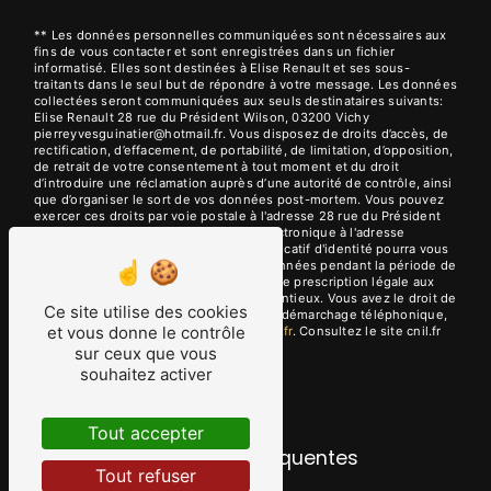
** Les données personnelles communiquées sont nécessaires aux
fins de vous contacter et sont enregistrées dans un fichier
informatisé. Elles sont destinées à Elise Renault et ses sous-
traitants dans le seul but de répondre à votre message. Les données
collectées seront communiquées aux seuls destinataires suivants:
Elise Renault 28 rue du Président Wilson, 03200 Vichy
pierreyvesguinatier@hotmail.fr. Vous disposez de droits d’accès, de
rectification, d’effacement, de portabilité, de limitation, d’opposition,
de retrait de votre consentement à tout moment et du droit
d’introduire une réclamation auprès d’une autorité de contrôle, ainsi
que d’organiser le sort de vos données post-mortem. Vous pouvez
exercer ces droits par voie postale à l'adresse 28 rue du Président
Wilson, 03200 Vichy ou par courrier électronique à l'adresse
pierreyvesguinatier@hotmail.fr. Un justificatif d'identité pourra vous
être demandé. Nous conservons vos données pendant la période de
prise de contact puis pendant la durée de prescription légale aux
fins probatoires et de gestion des contentieux. Vous avez le droit de
Ce site utilise des cookies
vous inscrire sur la liste d'opposition au démarchage téléphonique,
et vous donne le contrôle
disponible à cette adresse:
Bloctel.gouv.fr
. Consultez le site cnil.fr
pour plus d’informations sur vos droits.
sur ceux que vous
souhaitez activer
Tout accepter
Recherches fréquentes
Tout refuser