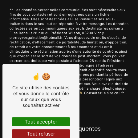
** Les données personnelles communiquées sont nécessaires aux
fins de vous contacter et sont enregistrées dans un fichier
informatisé. Elles sont destinées à Elise Renault et ses sous-
traitants dans le seul but de répondre à votre message. Les données
collectées seront communiquées aux seuls destinataires suivants:
Elise Renault 28 rue du Président Wilson, 03200 Vichy
pierreyvesguinatier@hotmail.fr. Vous disposez de droits d’accès, de
rectification, d’effacement, de portabilité, de limitation, d’opposition,
de retrait de votre consentement à tout moment et du droit
d’introduire une réclamation auprès d’une autorité de contrôle, ainsi
que d’organiser le sort de vos données post-mortem. Vous pouvez
exercer ces droits par voie postale à l'adresse 28 rue du Président
Wilson, 03200 Vichy ou par courrier électronique à l'adresse
pierreyvesguinatier@hotmail.fr. Un justificatif d'identité pourra vous
être demandé. Nous conservons vos données pendant la période de
prise de contact puis pendant la durée de prescription légale aux
fins probatoires et de gestion des contentieux. Vous avez le droit de
Ce site utilise des cookies
vous inscrire sur la liste d'opposition au démarchage téléphonique,
et vous donne le contrôle
disponible à cette adresse:
Bloctel.gouv.fr
. Consultez le site cnil.fr
pour plus d’informations sur vos droits.
sur ceux que vous
souhaitez activer
Tout accepter
Recherches fréquentes
Tout refuser