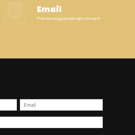
Email
pierreyvesguinatier@hotmail.fr