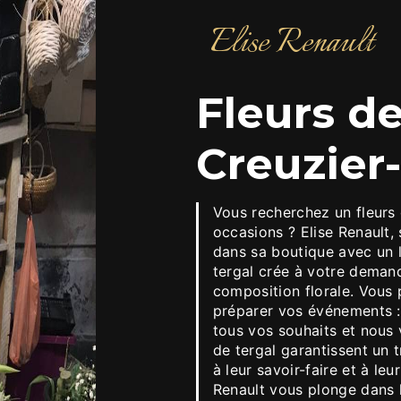
Elise Renault
fleurs de tergal à
Creuzier-
Vous recherchez un fleurs de tergal à Creuzier-le-vieux pour toutes vos
occasions ? Elise Renault, 
dans sa boutique avec un l
tergal crée à votre deman
composition florale. Vous
préparer vos événements :
tous vos souhaits et nous 
de tergal garantissent un 
à leur savoir-faire et à leu
Renault vous plonge dans l