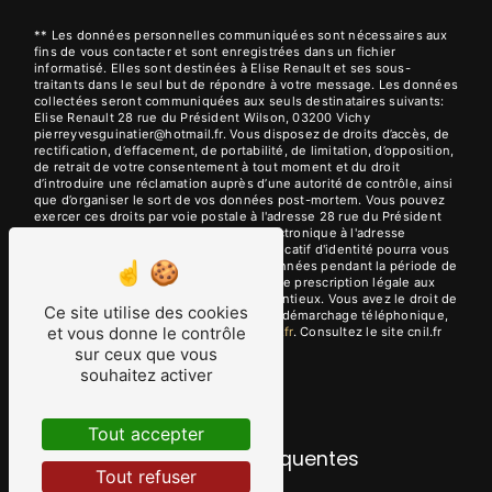
** Les données personnelles communiquées sont nécessaires aux
fins de vous contacter et sont enregistrées dans un fichier
informatisé. Elles sont destinées à Elise Renault et ses sous-
traitants dans le seul but de répondre à votre message. Les données
collectées seront communiquées aux seuls destinataires suivants:
Elise Renault 28 rue du Président Wilson, 03200 Vichy
pierreyvesguinatier@hotmail.fr. Vous disposez de droits d’accès, de
rectification, d’effacement, de portabilité, de limitation, d’opposition,
de retrait de votre consentement à tout moment et du droit
d’introduire une réclamation auprès d’une autorité de contrôle, ainsi
que d’organiser le sort de vos données post-mortem. Vous pouvez
exercer ces droits par voie postale à l'adresse 28 rue du Président
Wilson, 03200 Vichy ou par courrier électronique à l'adresse
pierreyvesguinatier@hotmail.fr. Un justificatif d'identité pourra vous
être demandé. Nous conservons vos données pendant la période de
prise de contact puis pendant la durée de prescription légale aux
fins probatoires et de gestion des contentieux. Vous avez le droit de
Ce site utilise des cookies
vous inscrire sur la liste d'opposition au démarchage téléphonique,
et vous donne le contrôle
disponible à cette adresse:
Bloctel.gouv.fr
. Consultez le site cnil.fr
pour plus d’informations sur vos droits.
sur ceux que vous
souhaitez activer
Tout accepter
Recherches fréquentes
Tout refuser