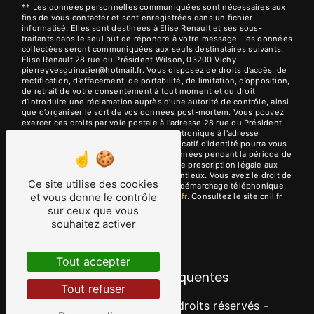
** Les données personnelles communiquées sont nécessaires aux
fins de vous contacter et sont enregistrées dans un fichier
informatisé. Elles sont destinées à Elise Renault et ses sous-
traitants dans le seul but de répondre à votre message. Les données
collectées seront communiquées aux seuls destinataires suivants:
Elise Renault 28 rue du Président Wilson, 03200 Vichy
pierreyvesguinatier@hotmail.fr. Vous disposez de droits d’accès, de
rectification, d’effacement, de portabilité, de limitation, d’opposition,
de retrait de votre consentement à tout moment et du droit
d’introduire une réclamation auprès d’une autorité de contrôle, ainsi
que d’organiser le sort de vos données post-mortem. Vous pouvez
exercer ces droits par voie postale à l'adresse 28 rue du Président
Wilson, 03200 Vichy ou par courrier électronique à l'adresse
pierreyvesguinatier@hotmail.fr. Un justificatif d'identité pourra vous
être demandé. Nous conservons vos données pendant la période de
prise de contact puis pendant la durée de prescription légale aux
fins probatoires et de gestion des contentieux. Vous avez le droit de
Ce site utilise des cookies
vous inscrire sur la liste d'opposition au démarchage téléphonique,
et vous donne le contrôle
disponible à cette adresse:
Bloctel.gouv.fr
. Consultez le site cnil.fr
pour plus d’informations sur vos droits.
sur ceux que vous
souhaitez activer
Tout accepter
Recherches fréquentes
Tout refuser
©
Vistalid
- 2026 - Tous droits réservés -